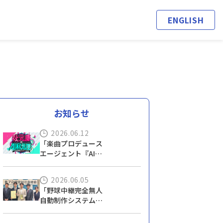
ENGLISH
お知らせ
2026.06.12
「楽曲プロデュース
エージェント『AI秋
元康』の開発」が映
像情報メディア学会
2026.06.05
技術振興賞 を受賞！
「野球中継完全無人
自動制作システムの
開発」が映像情報メ
ディア学会 技術振興