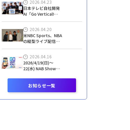
2026.04.23
賞 を受賞！
日本テレビ自社開発
AI「Go Vertical!
AiDi」が世界最大級
の放送機器展 NAB
2026.04.20
Showで「Product
米NBC Sports、NBA
of the Year」を受
の縦型ライブ配信に
賞！
日本テレビ開発
AI「Go Vertical!
2026.04.16
AiDi」を採用 — NAB
2026/4/19(日)～
にて発表
22(水) NAB Show
2026 朋栄ブースにて
「Go Vertical! AiDi」
お知らせ一覧
を出展します！