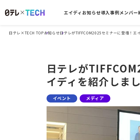
エイディ
お知らせ
導入事例
メンバー
日テレ×TECH TOP
お知らせ
日テレがTIFFCOM2025セミナーに登壇！
日テレがTIFFCO
イディを紹介しま
イベント
メディア