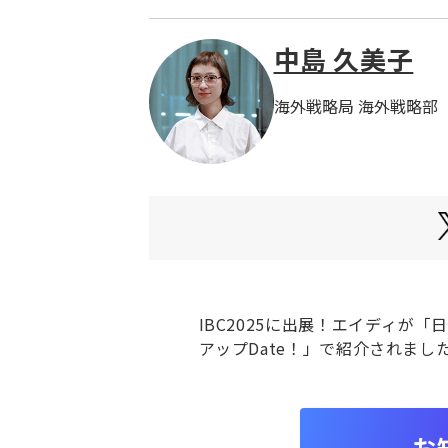
中島 久美子
海外戦略局 海外戦略部
IBC2025に出展！エイディが「
アップDate！」で紹介されまし
お