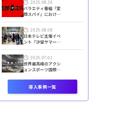
2025.08.26
画システム」
バラエティ番組『変
顔スパイ』における
エイディ活用事例
2025.08.08
日本テレビ主催イベ
ント『汐留サマース
クール』でエイディ
が人流分析を実施！
2025.07.01
世界最高峰のアクシ
ョンスポーツ国際大
会『X Games』、デ
ータ連携で会場ビジ
導入事例一覧
ョン表示を自動化！