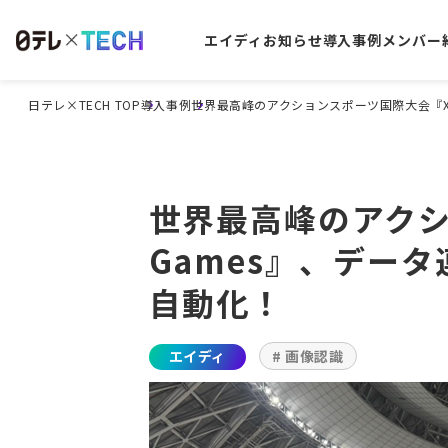
エイディ
お知らせ
導入事例
メンバー
日テレ×TECH TOP
導入事例
世界最高峰のアクションスポーツ国際大会『X
世界最高峰のアクシ
Games』、デー
自動化！
エイディ
# 画像認識