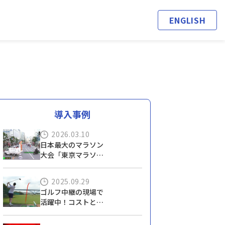
ENGLISH
導入事例
2026.03.10
日本最大のマラソン
大会「東京マラソ
ン」－エイディでコ
ース上に記録ライン
2025.09.29
をリアルタイム合
ゴルフ中継の現場で
成！
活躍中！コストと精
度を両立した「打球
軌跡リアルタイム描