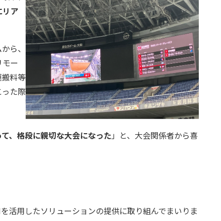
にリア
。
ムから、
リモー
運搬料等
こった際
って、格段に親切な大会になった
」と、大会関係者から喜
Iを活用したソリューションの提供に取り組んでまいりま