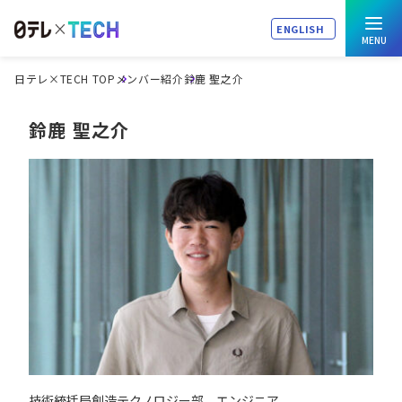
ENGLISH
日テレ×TECH TOP
メンバー紹介
鈴鹿 聖之介
鈴鹿 聖之介
技術統括局創造テクノロジー部 エンジニア