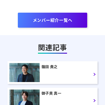
メンバー紹介一覧へ
関連記事
篠田 貴之
御子貝 真一